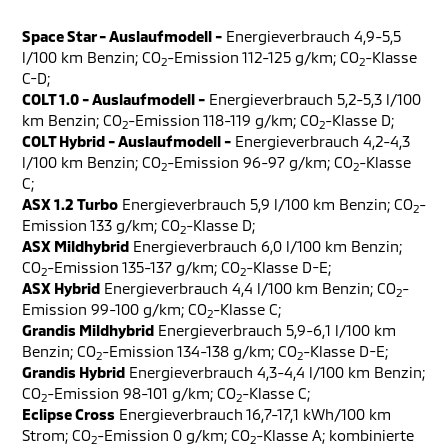
Space Star - Auslaufmodell -
Energieverbrauch 4,9-5,5
l/100 km Benzin; CO
-Emission 112-125 g/km; CO
-Klasse
2
2
C-D;
COLT 1.0 - Auslaufmodell -
Energieverbrauch 5,2-5,3 l/100
km Benzin; CO
-Emission 118-119 g/km; CO
-Klasse D;
2
2
COLT Hybrid - Auslaufmodell -
Energieverbrauch 4,2-4,3
l/100 km Benzin; CO
-Emission 96-97 g/km; CO
-Klasse
2
2
C;
ASX 1.2 Turbo
Energieverbrauch 5,9 l/100 km Benzin; CO
-
2
Emission 133 g/km; CO
-Klasse D;
2
ASX Mildhybrid
Energieverbrauch 6,0 l/100 km Benzin;
CO
-Emission 135-137 g/km; CO
-Klasse D-E;
2
2
ASX Hybrid
Energieverbrauch 4,4 l/100 km Benzin; CO
-
2
Emission 99-100 g/km; CO
-Klasse C;
2
Grandis Mildhybrid
Energieverbrauch 5,9-6,1 l/100 km
Benzin; CO
-Emission 134-138 g/km; CO
-Klasse D-E;
2
2
Grandis Hybrid
Energieverbrauch 4,3-4,4 l/100 km Benzin;
CO
-Emission 98-101 g/km; CO
-Klasse C;
2
2
Eclipse Cross
Energieverbrauch 16,7-17,1 kWh/100 km
Strom; CO
-Emission 0 g/km; CO
-Klasse A; kombinierte
2
2