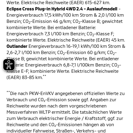
Werte. Elektrische Reichweite (EAER) 615-627 km.
Eclipse Cross Plug-in Hybrid 4WD 2.4 - Auslaufmodell
-
Energieverbrauch 17,5 kWh/100 km Strom & 2,0 l/100 km
Benzin; CO
-Emission 46 g/km; CO
-Klasse B; gewichtet
2
2
kombinierte Werte. Bei entladener Batterie:
Energieverbrauch 7,3 l/100 km Benzin; CO
-Klasse F;
2
kombinierte Werte. Elektrische Reichweite (EAER) 45 km.
Outlander
Energieverbrauch 16-19,1 kWh/100 km Strom &
2,6-2,7 l/100 km Benzin; CO
-Emission 60 g/km; CO
-
2
2
Klasse B; gewichtet kombinierte Werte. Bei entladener
Batterie: Energieverbrauch 6,8-7,1 l/100km Benzin; CO
-
2
Klasse E-F; kombinierte Werte. Elektrische Reichweite
**
(EAER) 83-85 km.
**
Die nach PKW-EnVKV angegebenen offiziellen Werte zu
Verbrauch und CO₂-Emission sowie ggf. Angaben zur
Reichweite wurden nach dem vorgeschriebenen
Messverfahren WLTP ermittelt. Die tatsächlichen Werte
zum Verbrauch elektrischer Energie / Kraftstoff, ggf. zur
Reichweite und den CO₂-Emissionen hängen ab von
individueller Fahrweise, Straßen-, Verkehrs- und